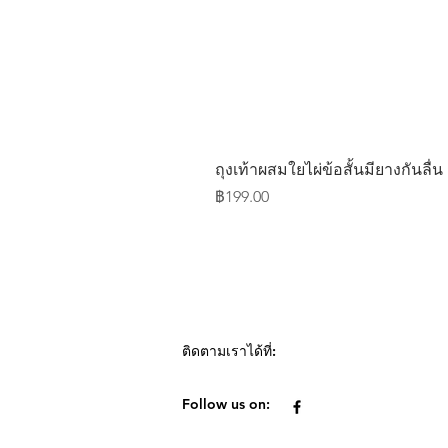
ถุงเท้าผสมใยไผ่ข้อสั้นมียางกันลื่
ราคา
฿199.00
ติดตามเราได้ที่:
Follow us on: